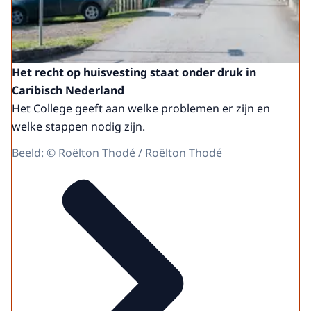
adviseren de overheid over wetgeving en
beleid, én geven voorlichting. Wij kunnen
voor inwoners ook beoordelen of ze
discriminatie hebben meegemaakt.
Het recht op huisvesting staat onder druk in
Mensenrechten en gelijke behandeling
Caribisch Nederland
horen bij het dagelijks leven. Misschien
Het College geeft aan welke problemen er zijn en
vraagt u zich af of iets wat u heeft
welke stappen nodig zijn.
meegemaakt ongelijke behandeling was.
Beeld: © Roëlton Thodé / Roëlton Thodé
In zulke situaties kunt u contact met ons
opnemen. Wij leggen uit wat uw rechten
zijn, beoordelen de situatie en helpen bij
het vinden van een oplossing.
Dus, neem gerust contact op via Facebook.
Of ga naar www.humanrightsincn.nl voor
meer informatie.