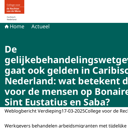
Naar de homepage van Mensenrechten in Caribisch Ned
Home
Actueel
De
gelijkebehandelingswetge
gaat ook gelden in Caribis
Nederland: wat betekent d
voor de mensen op Bonaire
Sint Eustatius en Saba?
Weblogbericht Verdieping
17-03-2025
College voor de Re
Werkgevers behandelen arbeidsmigranten met tijdelijke