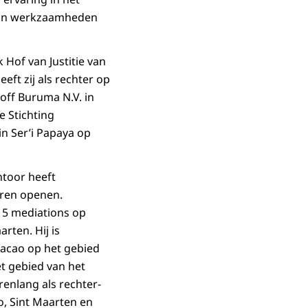
zijn werkzaamheden
 Hof van Justitie van
eft zij als rechter op
off Buruma N.V. in
e Stichting
in Ser’i Papaya op
ntoor heeft
uren openen.
15 mediations op
rten. Hij is
acao op het gebied
et gebied van het
renlang als rechter-
o, Sint Maarten en