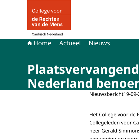
Naar de homepage van Mensenrechten in Carib
Home
Actueel
Nieuws
Plaatsvervangende
Nederland beno
Nieuwsbericht
19-09-
Het College voor de 
Collegeleden voor Ca
heer Gerald Simmons
benoeming op voorstel