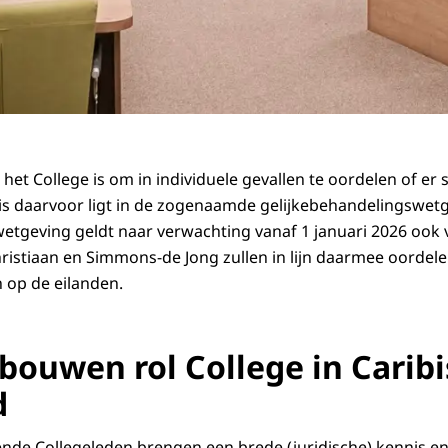
het College is om in individuele gevallen te oordelen of er 
sis daarvoor ligt in de zogenaamde gelijkebehandelingswetg
etgeving geldt naar verwachting vanaf 1 januari 2026 ook v
hristiaan en Simmons-de Jong zullen in lijn daarmee oordel
n op de eilanden.
tbouwen rol College in Carib
d
nde Collegeleden brengen een brede (juridische) kennis en 