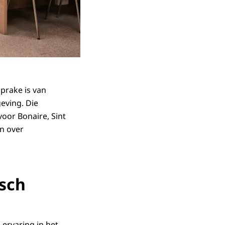
sprake is van
eving. Die
oor Bonaire, Sint
en over
isch
ervaring in het