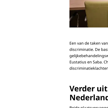
Een van de taken van 
discriminatie. De ba
gelijkebehandelingsw
Eustatius en Saba. C
discriminatieklachte
Verder ui
Nederlan
Beide plaatsvervange