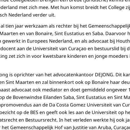
ederland met zich mee. Met hun komst breidt het College 
isch Nederland verder uit.
 al tien jaar werkzaam als rechter bij het Gemeenschappelijk
Maarten en van Bonaire, Sint Eustatius en Saba. Daarvoor he
n gewerkt in Europees Nederland, en als advocaat bij Houth
docent aan de Universiteit van Curaçao en bestuurslid bij d
ting zet zich in voor kwetsbare kinderen en jonge moeders 
ong is oprichter van het advocatenkantoor DEJONG. Dit ka
en Sint Maarten en zal binnenkort ook op Bonaire haar de
naast advocaat ook mediator en doet gemiddeld ongeveer 
op de Bovenwindse Eilanden Saba, Sint Eustatius en Sint Maa
npromovendus aan de Da Costa Gomez Universiteit van Cur
toezicht op de BES en geeft ook les aan de Universiteit op h
atsrecht en Bestuursrecht. In het verleden werkte hij ook ja
 het Gemeenschappelijk Hof van Justitie van Aruba, Curaça