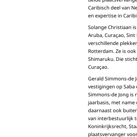
Caribisch deel van N
en expertise in Carib
Solange Christiaan is
Aruba, Curaçao, Sint 
verschillende plekke
Rotterdam. Ze is ook 
Shimaruku. Die stich
Curaçao.
Gerald Simmons-de J
vestigingen op Saba 
Simmons-de Jong is 
jaarbasis, met name 
daarnaast ook buite
van interbestuurlijk 
Koninkrijksrecht, Sta
plaatsvervanger voor